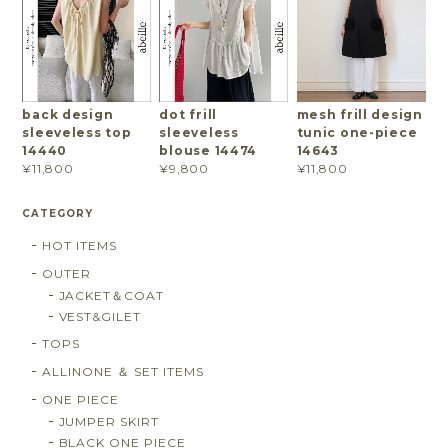
back design
dot frill
mesh frill design
sleeveless top
sleeveless
tunic one-piece
14440
blouse 14474
14643
¥11,800
¥9,800
¥11,800
CATEGORY
HOT ITEMS
OUTER
JACKET＆COAT
VEST&GILET
TOPS
ALLINONE ＆ SET ITEMS
ONE PIECE
JUMPER SKIRT
BLACK ONE PIECE