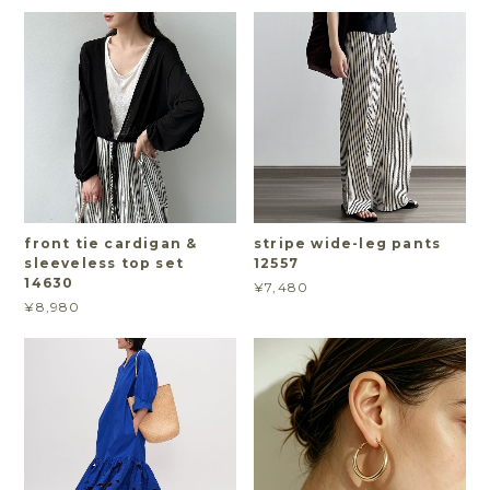
front tie cardigan &
stripe wide-leg pants
sleeveless top set
12557
14630
¥7,480
¥8,980