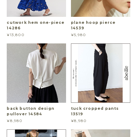
cutwork hem one-piece
plane hoop pierce
14286
14539
¥13,800
¥5,980
back button design
tuck cropped pants
pullover 14584
13519
¥8,980
¥8,980