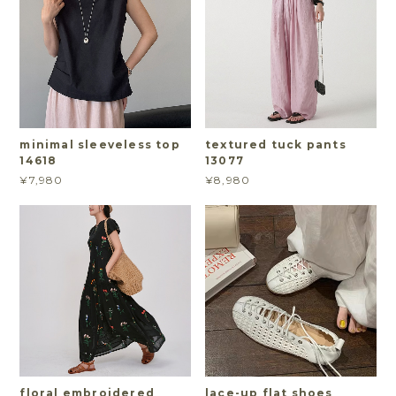
minimal sleeveless top
textured tuck pants
14618
13077
¥7,980
¥8,980
floral embroidered
lace-up flat shoes