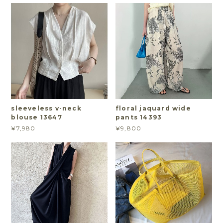
sleeveless v-neck
floral jaquard wide
blouse 13647
pants 14393
¥7,980
¥9,800