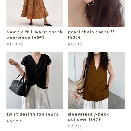
bow tie frill waist check
pearl chain ear cuff
one-piece 14649
14654
¥14,800
¥6,980
twist design top 14633
sleeveless v-neck
pullover 13675
¥8,980
¥8,980