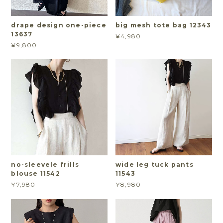
drape design one-piece
big mesh tote bag 12343
13637
¥4,980
¥9,800
no-sleevele frills
wide leg tuck pants
blouse 11542
11543
¥7,980
¥8,980