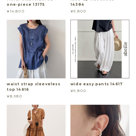
one-piece 13175
14384
¥14,800
¥9,800
waist strap sleeveless
wide easy pants 14617
top 14616
¥9,800
¥8,980