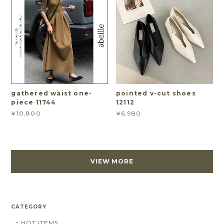
gathered waist one-
pointed v-cut shoes
piece 11744
12112
¥10,800
¥6,980
VIEW MORE
CATEGORY
HOT ITEMS