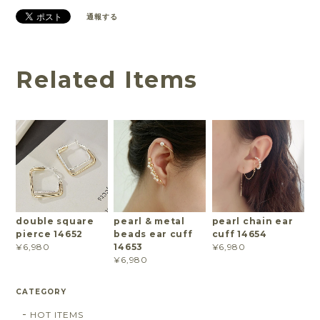
通報する
Related Items
double square
pearl & metal
pearl chain ear
pierce 14652
beads ear cuff
cuff 14654
14653
¥6,980
¥6,980
¥6,980
CATEGORY
HOT ITEMS