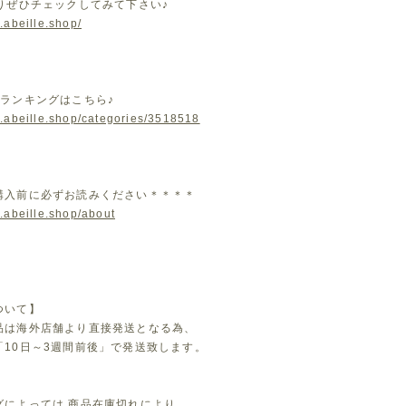
よりぜひチェックしてみて下さい♪
.abeille.shop/
気ランキングはこちら♪
w.abeille.shop/categories/3518518
購入前に必ずお読みください＊＊＊＊
.abeille.shop/about
ついて】
品は海外店舗より直接発送となる為、
「10日～3週間前後」で発送致します。
グによっては 商品在庫切れにより