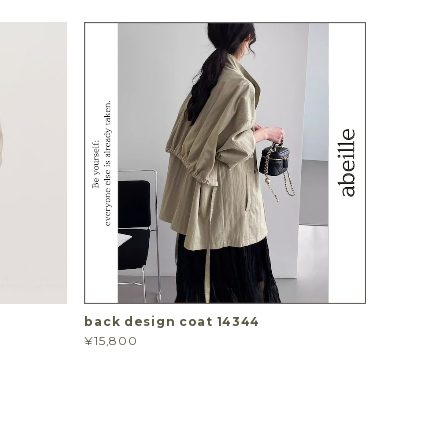
back design coat 14344
¥15,800