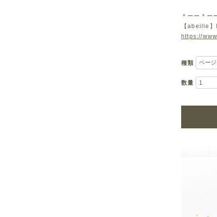
＊ーー＊ー
【abeille】
https://www
種類
数量