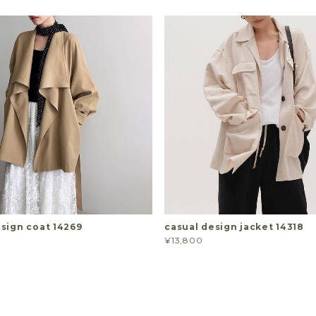
sign coat 14269
casual design jacket 14318
¥13,800