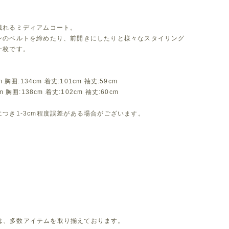
織れるミディアムコート。
ンのベルトを締めたり、前開きにしたりと様々なスタイリング
一枚です。
m 胸囲:134cm 着丈:101cm 袖丈:59cm
m 胸囲:138cm 着丈:102cm 袖丈:60cm
つき1-3cm程度誤差がある場合がございます。
leでは、多数アイテムを取り揃えております。