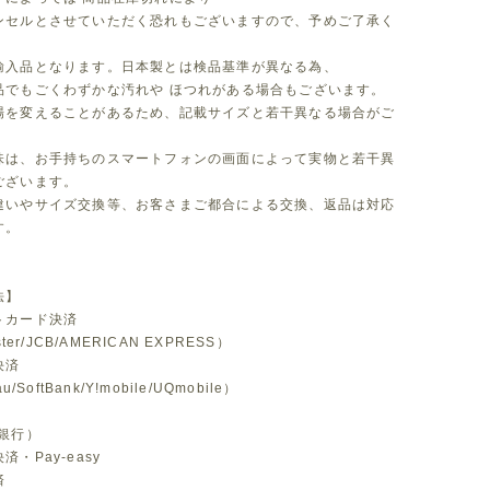
セルとさせていただく恐れもございますので、予めご了承く
。
輸入品となります。日本製とは検品基準が異なる為、
品でもごくわずかな汚れや ほつれがある場合もございます。
場を変えることがあるため、記載サイズと若干異なる場合がご
味は、お手持ちのスマートフォンの画面によって実物と若干異
ございます。
違いやサイズ交換等、お客さまご都合による交換、返品は対応
す。
法】
トカード決済
ster/JCB/AMERICAN EXPRESS）
決済
u/SoftBank/Y!mobile/UQmobile）
銀行）
・Pay-easy
済