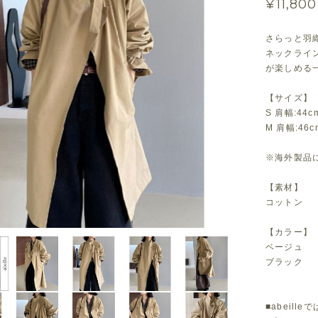
¥11,800
さらっと羽
ネックライ
が楽しめる
【サイズ】
S 肩幅:44c
M 肩幅:46c
※海外製品に
【素材】
コットン
【カラー】
ベージュ
ブラック
■abeil