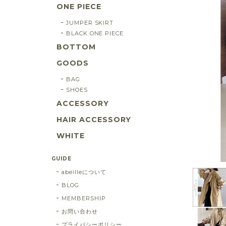
ONE PIECE
JUMPER SKIRT
BLACK ONE PIECE
BOTTOM
GOODS
BAG
SHOES
ACCESSORY
HAIR ACCESSORY
WHITE
GUIDE
abeilleについて
BLOG
MEMBERSHIP
お問い合わせ
プライバシーポリシー