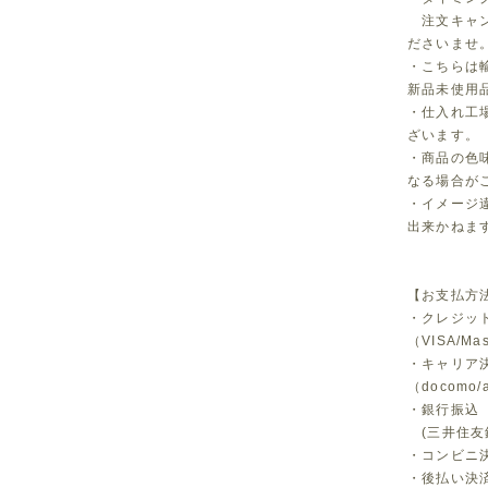
注文キャン
ださいませ
・こちらは
新品未使用
・仕入れ工
ざいます。
・商品の色
なる場合が
・イメージ
出来かねま
【お支払方
・クレジッ
（VISA/Ma
・キャリア
（docomo/a
・銀行振込
(三井住友
・コンビニ決済
・後払い決