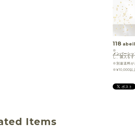
118
abei
※
メンバーシッ
し、購入をす
※別途送料が
※¥10,00
ated Items