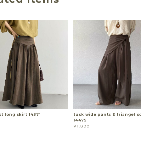
t long skirt 14371
tuck wide pants & triangel sc
14475
¥11,800