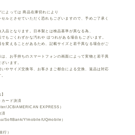
グによっては 商品在庫切れにより
セルとさせていただく恐れもございますので、予めご了承く
。
輸入品となります。日本製とは検品基準が異なる為、
品でもごくわずかな汚れや ほつれがある場合もございます。
場を変えることがあるため、記載サイズと若干異なる場合がご
味は、お手持ちのスマートフォンの画面によって実物と若干異
ございます。
違いやサイズ交換等、お客さまご都合による交換、返品は対応
す。
法】
トカード決済
ster/JCB/AMERICAN EXPRESS）
決済
u/SoftBank/Y!mobile/UQmobile）
銀行）