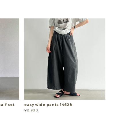
alf set
easy wide pants 14628
¥8,980