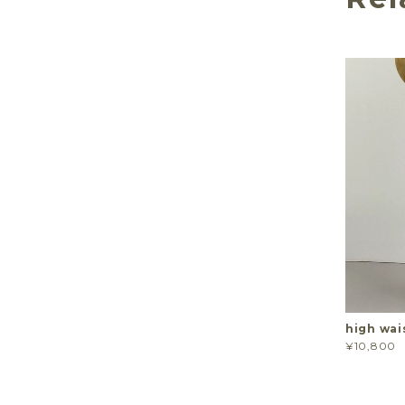
high wais
¥10,800