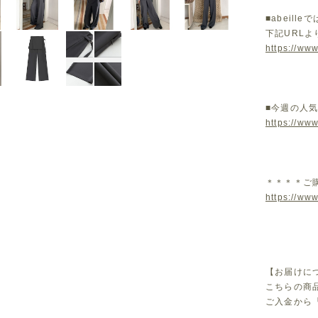
■abeil
下記URL
https://www
■今週の人
https://ww
＊＊＊＊ご
https://www
【お届けに
こちらの商
ご入金から