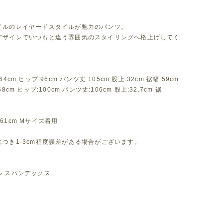
イルのレイヤードスタイルが魅力のパンツ。
デザインでいつもと違う雰囲気のスタイリングへ格上げしてく
4cm ヒップ:96cm パンツ丈:105cm 股上:32cm 裾幅:59cm
8cm ヒップ:100cm パンツ丈:106cm 股上:32.7cm 裾
61cm Mサイズ着用
つき1-3cm程度誤差がある場合がございます。
ル スパンデックス