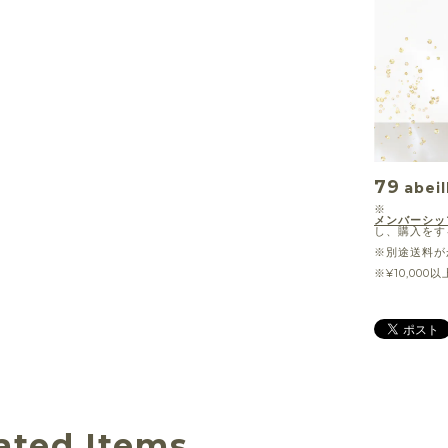
79
abeil
※
メンバーシッ
し、購入をす
※別途送料が
※¥10,00
ated Items