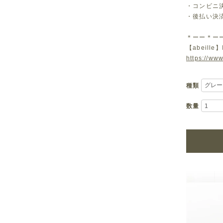
・コンビニ決済
・後払い決
＊ーー＊ー
【abeille】
https://www
種類
数量