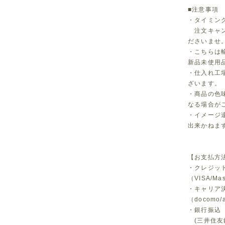
■注意事項
・タイミン
注文キャン
ださいませ
・こちらは
新品未使用
・仕入れ工
ざいます。
・商品の色
なる場合が
・イメージ
出来かねま
【お支払方
・クレジッ
（VISA/Ma
・キャリア
（docomo/a
・銀行振込
(三井住友