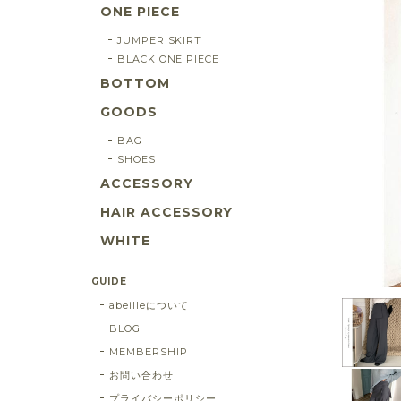
ONE PIECE
JUMPER SKIRT
BLACK ONE PIECE
BOTTOM
GOODS
BAG
SHOES
ACCESSORY
HAIR ACCESSORY
WHITE
GUIDE
abeilleについて
BLOG
MEMBERSHIP
お問い合わせ
プライバシーポリシー