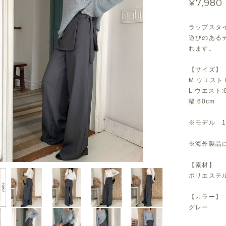
¥7,980
ラップスタ
遊びのある
れます。
【サイズ】
M ウエスト:6
L ウエスト:6
幅:60cm
※モデル 1
※海外製品に
【素材】
ポリエステ
【カラー】
グレー