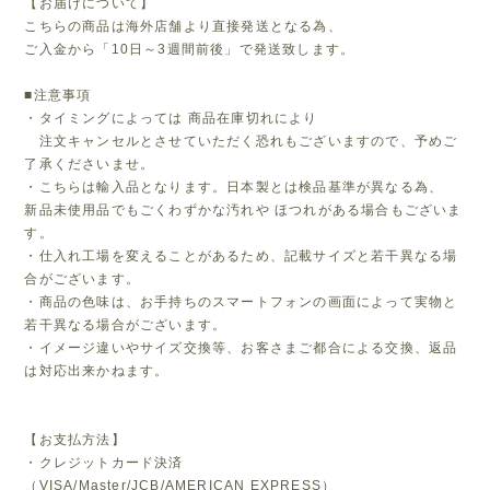
【お届けについて】
こちらの商品は海外店舗より直接発送となる為、
ご入金から「10日～3週間前後」で発送致します。
■注意事項
・タイミングによっては 商品在庫切れにより
注文キャンセルとさせていただく恐れもございますので、予めご
了承くださいませ。
・こちらは輸入品となります。日本製とは検品基準が異なる為、
新品未使用品でもごくわずかな汚れや ほつれがある場合もございま
す。
・仕入れ工場を変えることがあるため、記載サイズと若干異なる場
合がございます。
・商品の色味は、お手持ちのスマートフォンの画面によって実物と
若干異なる場合がございます。
・イメージ違いやサイズ交換等、お客さまご都合による交換、返品
は対応出来かねます。
【お支払方法】
・クレジットカード決済
（VISA/Master/JCB/AMERICAN EXPRESS）