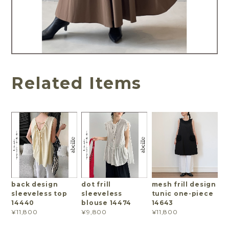
Related Items
back design
dot frill
mesh frill design
sleeveless top
sleeveless
tunic one-piece
14440
blouse 14474
14643
¥11,800
¥9,800
¥11,800