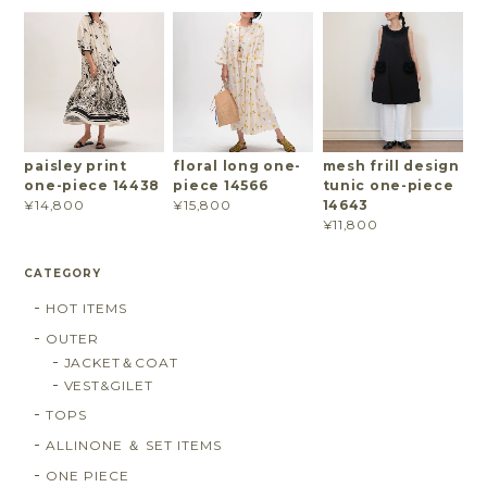
paisley print
floral long one-
mesh frill design
one-piece 14438
piece 14566
tunic one-piece
14643
¥14,800
¥15,800
¥11,800
CATEGORY
HOT ITEMS
OUTER
JACKET＆COAT
VEST&GILET
TOPS
ALLINONE ＆ SET ITEMS
ONE PIECE