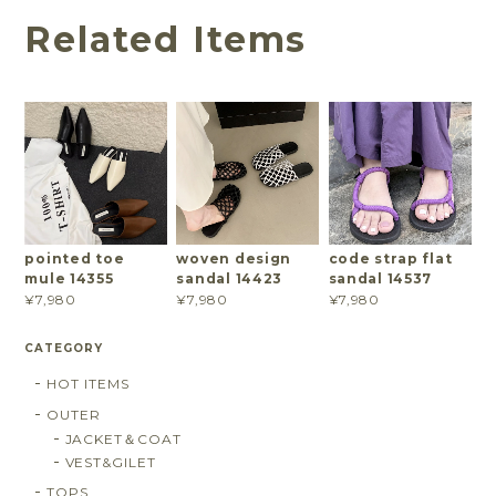
Related Items
pointed toe
woven design
code strap flat
mule 14355
sandal 14423
sandal 14537
¥7,980
¥7,980
¥7,980
CATEGORY
HOT ITEMS
OUTER
JACKET＆COAT
VEST&GILET
TOPS