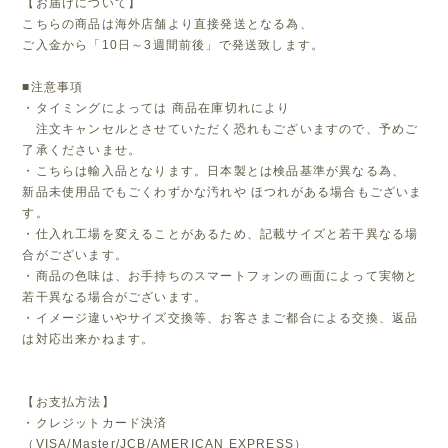
【お届けについて】
こちらの商品は海外店舗より直接発送となる為、
ご入金から「10日～3週間前後」で発送致します。
■注意事項
・タイミングによっては 商品在庫切れにより
注文キャンセルとさせていただく恐れもございますので、予めご
了承くださいませ。
・こちらは輸入品となります。日本製とは検品基準が異なる為、
新品未使用品でもごくわずかな汚れや ほつれがある場合もございま
す。
・仕入れ工場を変えることがあるため、記載サイズと若干異なる場
合がございます。
・商品の色味は、お手持ちのスマートフォンの画面によって実物と
若干異なる場合がございます。
・イメージ違いやサイズ交換等、お客さまご都合による交換、返品
は対応出来かねます。
【お支払方法】
・クレジットカード決済
（VISA/Master/JCB/AMERICAN EXPRESS）