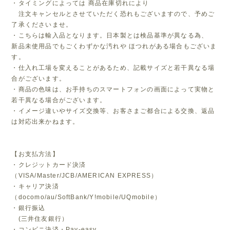
・タイミングによっては 商品在庫切れにより
注文キャンセルとさせていただく恐れもございますので、予めご
了承くださいませ。
・こちらは輸入品となります。日本製とは検品基準が異なる為、
新品未使用品でもごくわずかな汚れや ほつれがある場合もございま
す。
・仕入れ工場を変えることがあるため、記載サイズと若干異なる場
合がございます。
・商品の色味は、お手持ちのスマートフォンの画面によって実物と
若干異なる場合がございます。
・イメージ違いやサイズ交換等、お客さまご都合による交換、返品
は対応出来かねます。
【お支払方法】
・クレジットカード決済
（VISA/Master/JCB/AMERICAN EXPRESS）
・キャリア決済
（docomo/au/SoftBank/Y!mobile/UQmobile）
・銀行振込
(三井住友銀行）
・コンビニ決済・Pay-easy