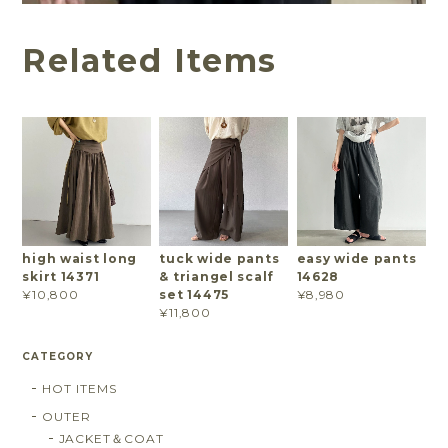
Related Items
high waist long
tuck wide pants
easy wide pants
skirt 14371
& triangel scalf
14628
set 14475
¥10,800
¥8,980
¥11,800
CATEGORY
HOT ITEMS
OUTER
JACKET＆COAT