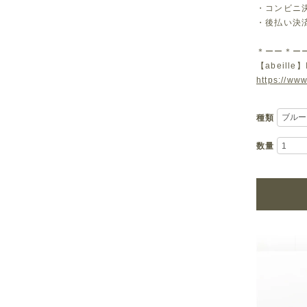
・コンビニ決済
・後払い決
＊ーー＊ー
【abeille】
https://www
種類
数量