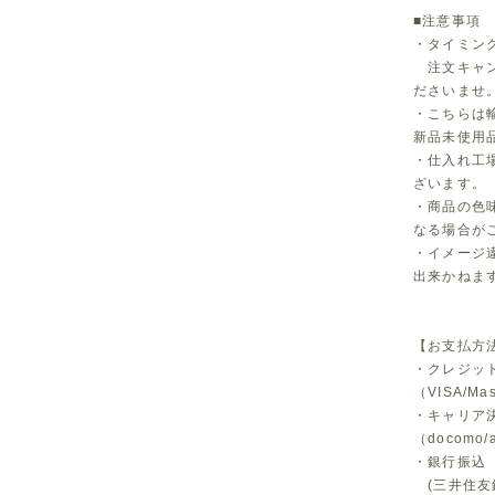
■注意事項
・タイミン
注文キャン
ださいませ
・こちらは
新品未使用
・仕入れ工
ざいます。
・商品の色
なる場合が
・イメージ
出来かねま
【お支払方
・クレジッ
（VISA/Ma
・キャリア
（docomo/a
・銀行振込
(三井住友