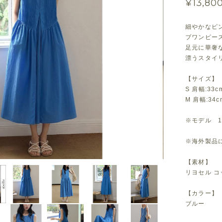
¥13,80
細やかなピ
ブワンピー
足元に華奢
漂うスタイ
【サイズ】
S 肩幅:33c
M 肩幅:34c
※モデル 1
※海外製品に
【素材】
リヨセル コ
【カラー】
ブルー