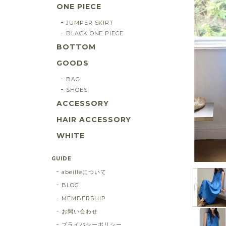
ONE PIECE
JUMPER SKIRT
BLACK ONE PIECE
BOTTOM
GOODS
BAG
SHOES
ACCESSORY
HAIR ACCESSORY
WHITE
GUIDE
abeilleについて
BLOG
MEMBERSHIP
お問い合わせ
プライバシーポリシー