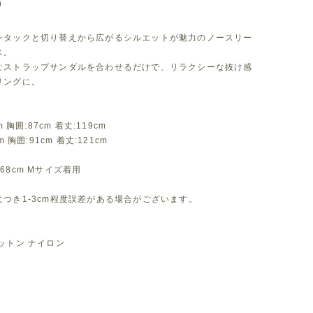
0
ンタックと切り替えから広がるシルエットが魅力のノースリー
ス。
なストラップサンダルを合わせるだけで、リラクシーな抜け感
リングに。
m 胸囲:87cm 着丈:119cm
m 胸囲:91cm 着丈:121cm
68cm Mサイズ着用
つき1-3cm程度誤差がある場合がございます。
ットン ナイロン