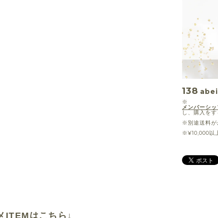
138
abei
※
メンバーシッ
し、購入をす
※別途送料が
※¥10,00
メITEMはこちら↓