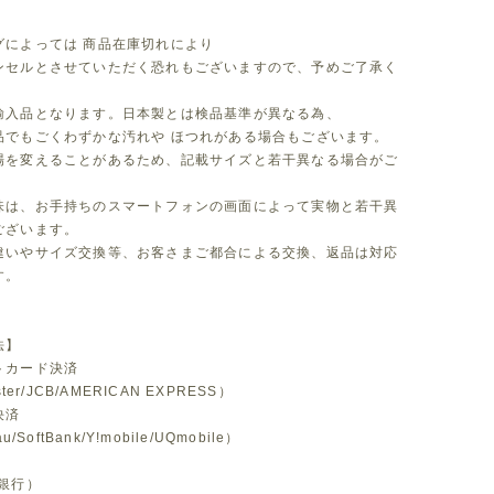
グによっては 商品在庫切れにより
セルとさせていただく恐れもございますので、予めご了承く
。
輸入品となります。日本製とは検品基準が異なる為、
品でもごくわずかな汚れや ほつれがある場合もございます。
場を変えることがあるため、記載サイズと若干異なる場合がご
味は、お手持ちのスマートフォンの画面によって実物と若干異
ございます。
違いやサイズ交換等、お客さまご都合による交換、返品は対応
す。
法】
トカード決済
ster/JCB/AMERICAN EXPRESS）
決済
u/SoftBank/Y!mobile/UQmobile）
銀行）