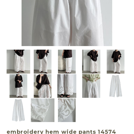
embroidery hem wide pants 14574