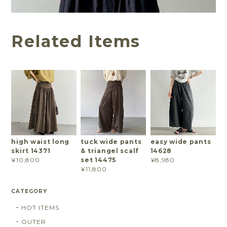
Related Items
high waist long
tuck wide pants
easy wide pants
skirt 14371
& triangel scalf
14628
set 14475
¥10,800
¥8,980
¥11,800
CATEGORY
HOT ITEMS
OUTER