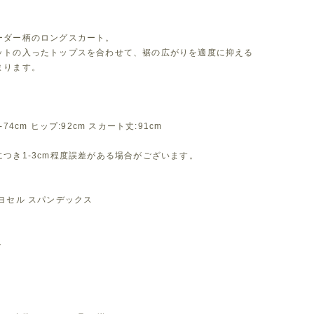
ーダー柄のロングスカート。
ットの入ったトップスを合わせて、裾の広がりを適度に抑える
まります。
-74cm ヒップ:92cm スカート丈:91cm
つき1-3cm程度誤差がある場合がございます。
ヨセル スパンデックス
ト