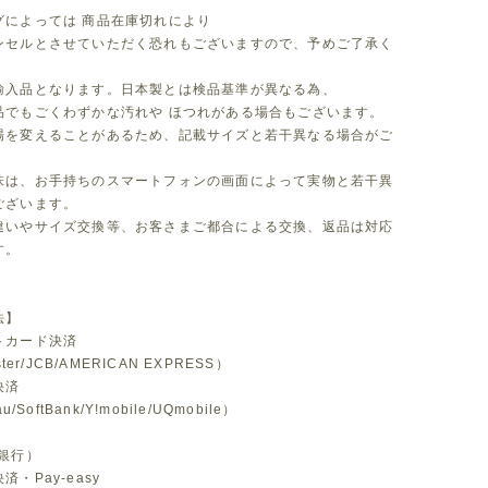
グによっては 商品在庫切れにより
セルとさせていただく恐れもございますので、予めご了承く
。
輸入品となります。日本製とは検品基準が異なる為、
品でもごくわずかな汚れや ほつれがある場合もございます。
場を変えることがあるため、記載サイズと若干異なる場合がご
味は、お手持ちのスマートフォンの画面によって実物と若干異
ございます。
違いやサイズ交換等、お客さまご都合による交換、返品は対応
す。
法】
トカード決済
ster/JCB/AMERICAN EXPRESS）
決済
u/SoftBank/Y!mobile/UQmobile）
銀行）
・Pay-easy