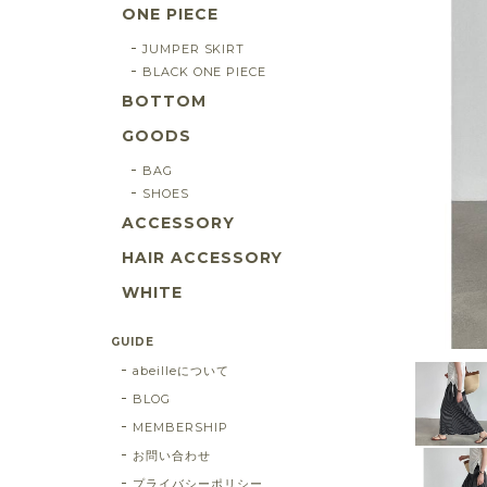
ONE PIECE
JUMPER SKIRT
BLACK ONE PIECE
BOTTOM
GOODS
BAG
SHOES
ACCESSORY
HAIR ACCESSORY
WHITE
GUIDE
abeilleについて
BLOG
MEMBERSHIP
お問い合わせ
プライバシーポリシー