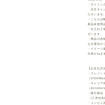
・タイミン
注文キャン
ださいませ
・こちらは
新品未使用
・仕入れ工
ざいます。
・商品の色
なる場合が
・イメージ
出来かねま
【お支払方
・クレジッ
（VISA/Ma
・キャリア
（docomo/a
・銀行振込
(三井住友
・コンビニ決済