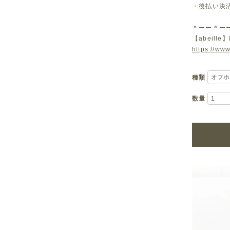
・後払い決
＊ーー＊ー
【abeille】
https://www
種類
数量