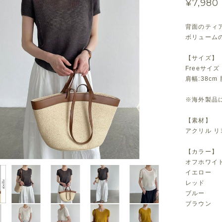
¥7,980
背面のティ
ボリューム
【サイズ】
Freeサイズ
肩幅:38cm 
※海外製品に
【素材】
アクリル リ
【カラー】
オフホワイ
イエロー
レッド
ブルー
ブラウン