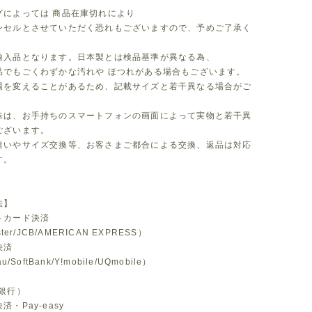
グによっては 商品在庫切れにより
セルとさせていただく恐れもございますので、予めご了承く
。
輸入品となります。日本製とは検品基準が異なる為、
品でもごくわずかな汚れや ほつれがある場合もございます。
場を変えることがあるため、記載サイズと若干異なる場合がご
味は、お手持ちのスマートフォンの画面によって実物と若干異
ございます。
違いやサイズ交換等、お客さまご都合による交換、返品は対応
す。
法】
トカード決済
ster/JCB/AMERICAN EXPRESS）
決済
u/SoftBank/Y!mobile/UQmobile）
銀行）
・Pay-easy