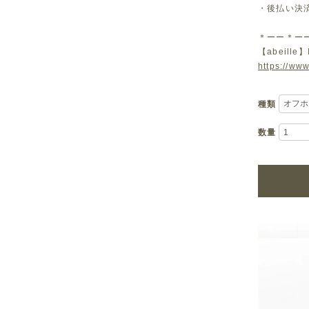
・後払い決
＊ーー＊ー
【abeille】
https://www
種類
数量