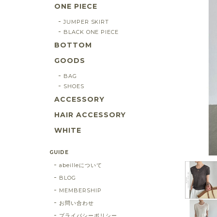
ONE PIECE
JUMPER SKIRT
BLACK ONE PIECE
BOTTOM
GOODS
BAG
SHOES
ACCESSORY
HAIR ACCESSORY
WHITE
GUIDE
abeilleについて
BLOG
MEMBERSHIP
お問い合わせ
プライバシーポリシー