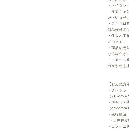
・タイミン
注文キャン
ださいませ
・こちらは
新品未使用
・仕入れ工
ざいます。
・商品の色
なる場合が
・イメージ
出来かねま
【お支払方
・クレジッ
（VISA/Ma
・キャリア
（docomo/a
・銀行振込
(三井住友
・コンビニ決済