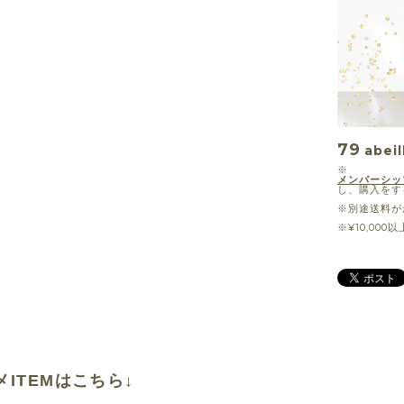
79
abeil
※
メンバーシッ
し、購入をす
※別途送料が
※¥10,00
メITEMはこちら↓