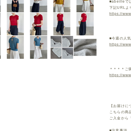
■abeil
下記URL
https://www
■今週の人
https://ww
＊＊＊＊ご
https://www
【お届けに
こちらの商
ご入金から
■注意事項