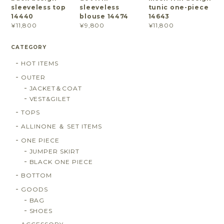
sleeveless top
sleeveless
tunic one-piece
14440
blouse 14474
14643
¥11,800
¥9,800
¥11,800
CATEGORY
HOT ITEMS
OUTER
JACKET＆COAT
VEST&GILET
TOPS
ALLINONE ＆ SET ITEMS
ONE PIECE
JUMPER SKIRT
BLACK ONE PIECE
BOTTOM
GOODS
BAG
SHOES