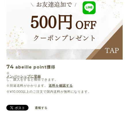
74
abeille point
獲得
※
メンバーシップに登録
し、購入をすると獲得できます。
※別途送料がかかります。
送料を確認する
※¥10,000以上のご注文で国内送料が無料になります。
通報する