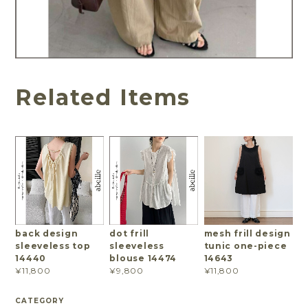
Related Items
back design
dot frill
mesh frill design
sleeveless top
sleeveless
tunic one-piece
14440
blouse 14474
14643
¥11,800
¥9,800
¥11,800
CATEGORY