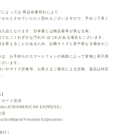
グによっては 商品在庫切れにより
セルとさせていただく恐れもございますので、予めご了承く
。
輸入品となります。日本製とは検品基準が異なる為、
品でもごくわずかな汚れや ほつれがある場合もございます。
場を変えることがあるため、記載サイズと若干異なる場合がご
味は、お手持ちのスマートフォンの画面によって実物と若干異
ございます。
違いやサイズ交換等、お客さまご都合による交換、返品は対応
す。
法】
トカード決済
ster/JCB/AMERICAN EXPRESS）
決済
u/SoftBank/Y!mobile/UQmobile）
銀行）