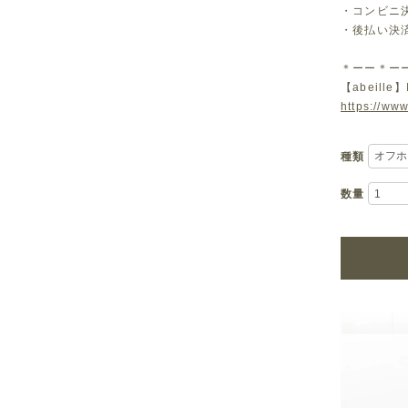
・コンビニ決済
・後払い決
＊ーー＊ー
【abeille】
https://www
種類
数量