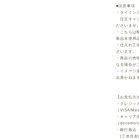
■注意事項
・タイミン
注文キャン
ださいませ
・こちらは
新品未使用
・仕入れ工
ざいます。
・商品の色
なる場合が
・イメージ
出来かねま
【お支払方
・クレジッ
（VISA/Ma
・キャリア
（docomo/a
・銀行振込
(三井住友