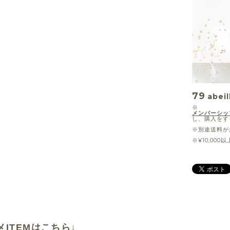
79
abeil
※
メンバーシッ
し、購入をす
※別途送料が
※¥10,00
メITEMはこちら↓