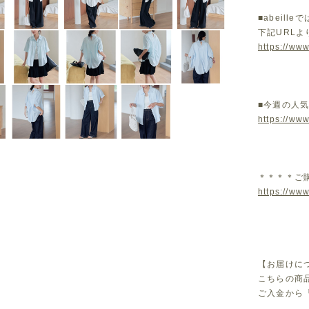
■abeil
下記URL
https://www
■今週の人
https://ww
＊＊＊＊ご
https://www
【お届けに
こちらの商
ご入金から