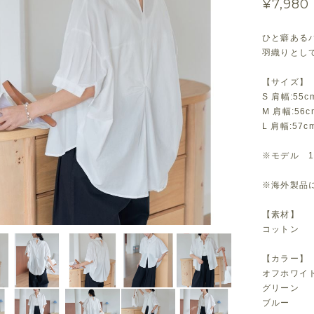
¥7,980
ひと癖ある
羽織りとし
【サイズ】
S 肩幅:55c
M 肩幅:56c
L 肩幅:57c
※モデル 1
※海外製品に
【素材】
コットン
【カラー】
オフホワイ
グリーン
ブルー