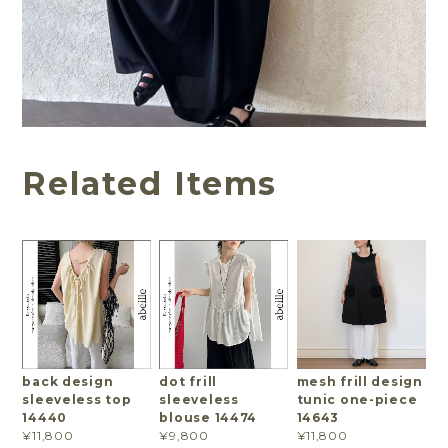
Related Items
back design
dot frill
mesh frill design
sleeveless top
sleeveless
tunic one-piece
14440
blouse 14474
14643
¥11,800
¥9,800
¥11,800