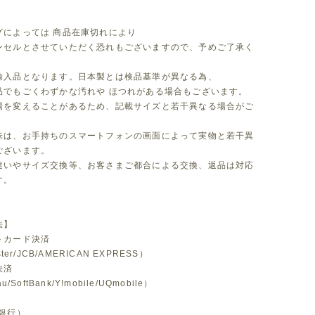
グによっては 商品在庫切れにより
セルとさせていただく恐れもございますので、予めご了承く
。
輸入品となります。日本製とは検品基準が異なる為、
品でもごくわずかな汚れや ほつれがある場合もございます。
場を変えることがあるため、記載サイズと若干異なる場合がご
味は、お手持ちのスマートフォンの画面によって実物と若干異
ございます。
違いやサイズ交換等、お客さまご都合による交換、返品は対応
す。
法】
トカード決済
ster/JCB/AMERICAN EXPRESS）
決済
u/SoftBank/Y!mobile/UQmobile）
銀行）