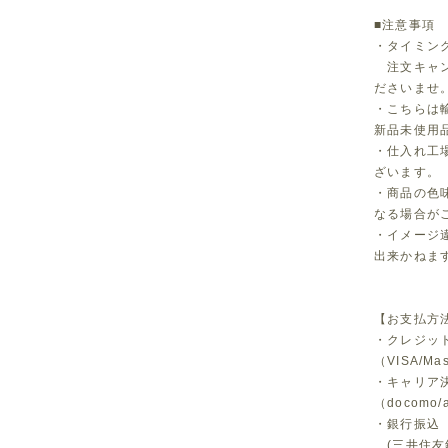
■注意事項
・タイミン
注文キャン
ださいませ
・こちらは
新品未使用
・仕入れ工
ざいます。
・商品の色
なる場合が
・イメージ
出来かねま
【お支払方
・クレジッ
（VISA/Ma
・キャリア
（docomo/a
・銀行振込
(三井住友