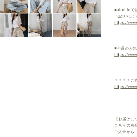
■abeil
下記URL
https://www
■今週の人
https://ww
＊＊＊＊ご
https://www
【お届けに
こちらの商
ご入金から