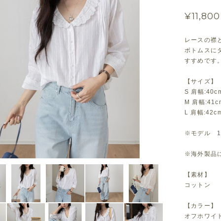
¥11,800
レースの襟
ボトムスに
すすめです
【サイズ】
S 肩幅:40c
M 肩幅:41c
L 肩幅:42c
※モデル 1
※海外製品に
【素材】
コットン
【カラー】
オフホワイ