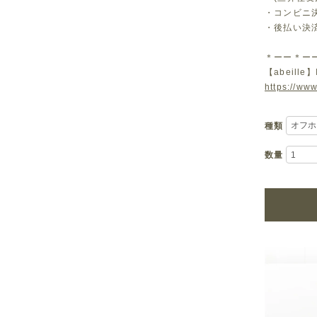
・コンビニ決済
・後払い決
＊ーー＊ー
【abeille】
https://www
種類
数量