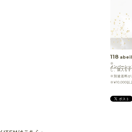
118
abei
※
メンバーシッ
し、購入をす
※別途送料が
※¥10,00