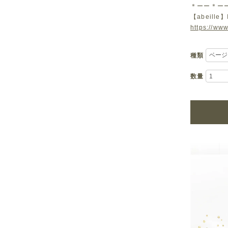
＊ーー＊ー
【abeille】
https://www
種類
数量