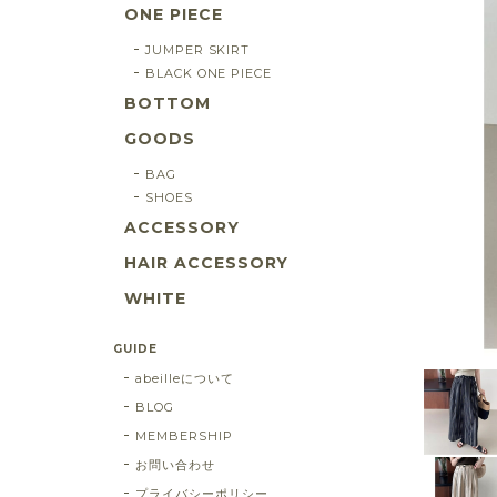
ONE PIECE
JUMPER SKIRT
BLACK ONE PIECE
BOTTOM
GOODS
BAG
SHOES
ACCESSORY
HAIR ACCESSORY
WHITE
GUIDE
abeilleについて
BLOG
MEMBERSHIP
お問い合わせ
プライバシーポリシー