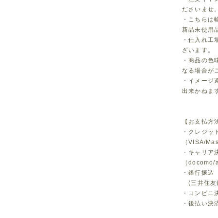
ださいませ
・こちらは
新品未使用
・仕入れ工
ざいます。
・商品の色
なる場合が
・イメージ
出来かねま
【お支払方
・クレジッ
（VISA/Ma
・キャリア
（docomo/a
・銀行振込
(三井住友
・コンビニ決済
・後払い決