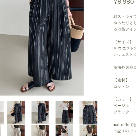
¥8,980
縦ストライ
ゆったりと
る万能アイ
【サイズ】
M ウエスト:
L ウエスト:
※海外製品に
【素材】
コットン
【カラー】
ベージュ
ブラック
■abeil
下記URL