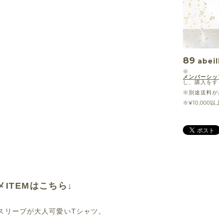
89
abeil
※
メンバーシッ
し、購入をす
※別途送料が
※¥10,00
メITEMはこちら↓
スリーブが大人可愛いTシャツ。