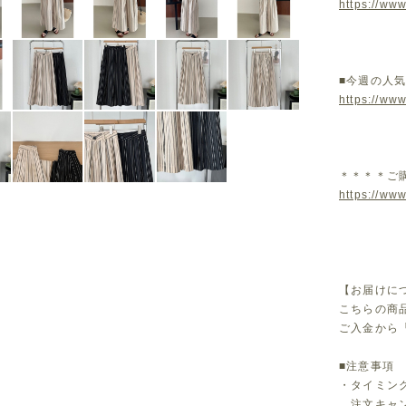
https://www
■今週の人
https://ww
＊＊＊＊ご
https://www
【お届けに
こちらの商
ご入金から
■注意事項
・タイミン
注文キャン