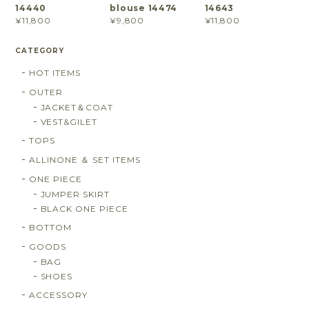
14440
blouse 14474
14643
¥11,800
¥9,800
¥11,800
CATEGORY
HOT ITEMS
OUTER
JACKET＆COAT
VEST&GILET
TOPS
ALLINONE ＆ SET ITEMS
ONE PIECE
JUMPER SKIRT
BLACK ONE PIECE
BOTTOM
GOODS
BAG
SHOES
ACCESSORY