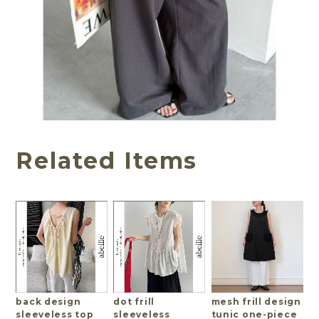
Related Items
back design
dot frill
mesh frill design
sleeveless top
sleeveless
tunic one-piece