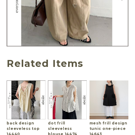
Related Items
back design
dot frill
mesh frill design
sleeveless top
sleeveless
tunic one-piece
14440
blouse 14474
14643