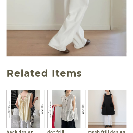
Related Items
back design
dot frill
mesh frill design