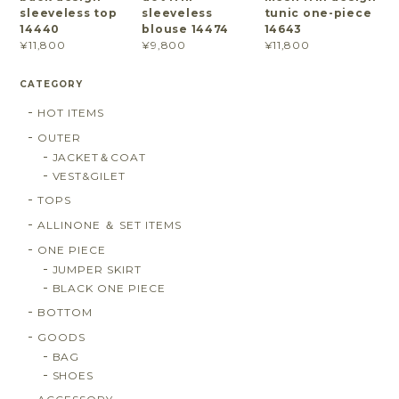
sleeveless top
sleeveless
tunic one-piece
14440
blouse 14474
14643
¥11,800
¥9,800
¥11,800
CATEGORY
HOT ITEMS
OUTER
JACKET＆COAT
VEST&GILET
TOPS
ALLINONE ＆ SET ITEMS
ONE PIECE
JUMPER SKIRT
BLACK ONE PIECE
BOTTOM
GOODS
BAG
SHOES