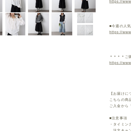
https://www
■今週の人
https://ww
＊＊＊＊ご
https://www
【お届けに
こちらの商
ご入金から
■注意事項
・タイミン
注文キャン