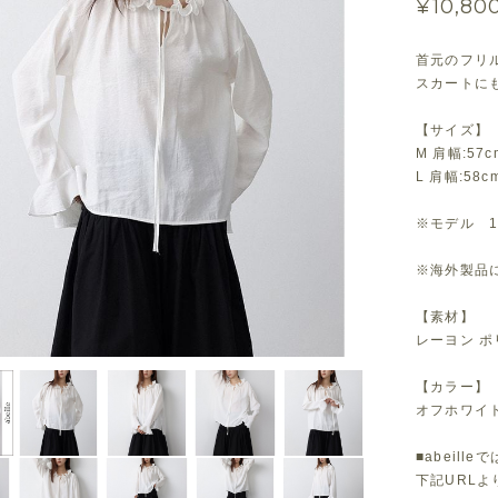
¥10,80
首元のフリ
スカートに
【サイズ】
M 肩幅:57c
L 肩幅:58c
※モデル 1
※海外製品に
【素材】
レーヨン 
【カラー】
オフホワイ
■abeil
下記URL