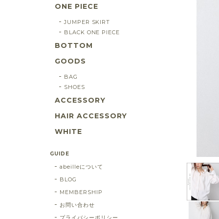
ONE PIECE
JUMPER SKIRT
BLACK ONE PIECE
BOTTOM
GOODS
BAG
SHOES
ACCESSORY
HAIR ACCESSORY
WHITE
GUIDE
abeilleについて
BLOG
MEMBERSHIP
お問い合わせ
プライバシーポリシー