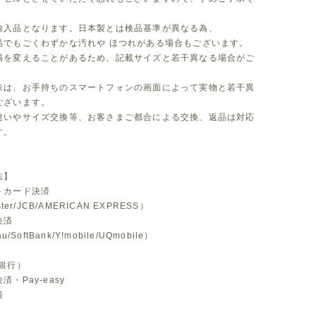
。
輸入品となります。日本製とは検品基準が異なる為、
品でもごくわずかな汚れや ほつれがある場合もございます。
場を変えることがあるため、記載サイズと若干異なる場合がご
味は、お手持ちのスマートフォンの画面によって実物と若干異
ございます。
違いやサイズ交換等、お客さまご都合による交換、返品は対応
す。
法】
トカード決済
ster/JCB/AMERICAN EXPRESS）
決済
u/SoftBank/Y!mobile/UQmobile）
銀行）
・Pay-easy
済