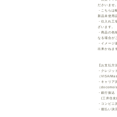
ださいませ
・こちらは
新品未使用
・仕入れ工
ざいます。
・商品の色
なる場合が
・イメージ
出来かねま
【お支払方
・クレジッ
（VISA/Ma
・キャリア
（docomo/a
・銀行振込
(三井住友
・コンビニ決済
・後払い決