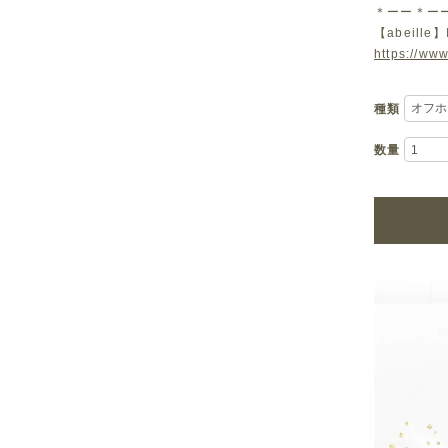
＊ーー＊ー
【abeille】
https://www
種類
数量