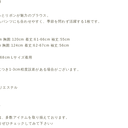
0
ルとリボンが魅力のブラウス。
もパンツにも合わせやすく、季節を問わず活躍する1枚です。
m 胸囲:120cm 着丈:61-66cm 袖丈:55cm
m 胸囲:124cm 着丈:62-67cm 袖丈:56cm
68cm Lサイズ着用
つき1-3cm程度誤差がある場合がございます。
ポリエステル
ト
leでは、多数アイテムを取り揃えております。
よりぜひチェックしてみて下さい♪