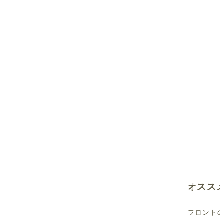
オスス
フロント