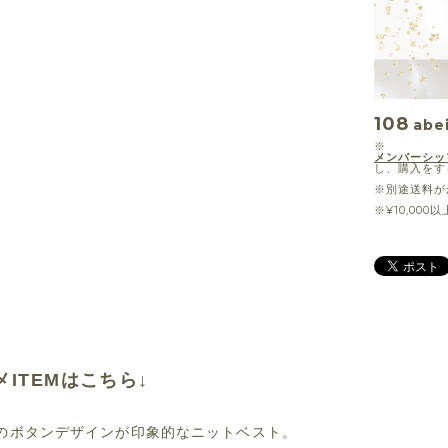
108
abei
※
メンバーシッ
し、購入をす
※別途送料が
※¥10,00
メITEMはこちら↓
のボタンデザインが印象的なニットベスト。