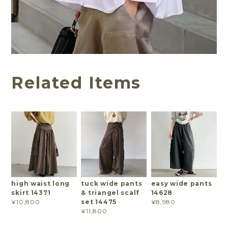
Related Items
high waist long
tuck wide pants
easy wide pants
skirt 14371
& triangel scalf
14628
set 14475
¥10,800
¥8,980
¥11,800