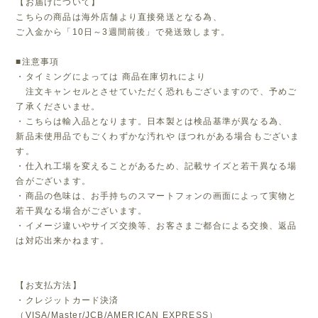
【お届けについて】
こちらの商品は海外店舗より直接発送となる為、
ご入金から「10日～3週間前後」で発送致します。
■注意事項
・タイミングによっては 商品在庫切れにより
注文キャンセルとさせていただく恐れもございますので、予めご
了承くださいませ。
・こちらは輸入品となります。日本製とは検品基準が異なる為、
新品未使用品でもごくわずかな汚れや ほつれがある場合もございま
す。
・仕入れ工場を変えることがあるため、記載サイズと若干異なる場
合がございます。
・商品の色味は、お手持ちのスマートフォンの画面によって実物と
若干異なる場合がございます。
・イメージ違いやサイズ交換等、お客さまご都合による交換、返品
は対応出来かねます。
【お支払方法】
・クレジットカード決済
（VISA/Master/JCB/AMERICAN EXPRESS）