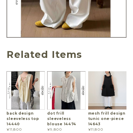
Related Items
back design
dot frill
mesh frill design
sleeveless top
sleeveless
tunic one-piece
14440
blouse 14474
14643
¥11,800
¥9,800
¥11,800