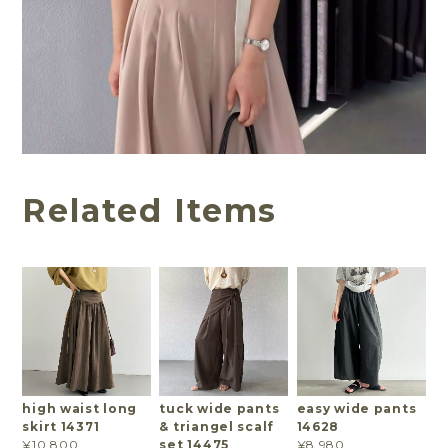
Related Items
high waist long
tuck wide pants
easy wide pants
skirt 14371
& triangel scalf
14628
set 14475
¥10,800
¥8,980