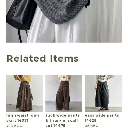
Related Items
high waist long
tuck wide pants
easy wide pants
skirt 14371
& triangel scalf
14628
set 14475
¥10,800
¥8,980