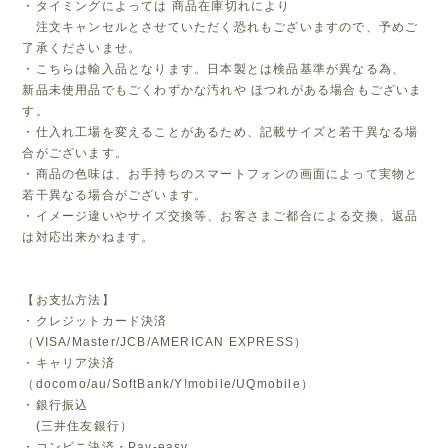
・タイミングによっては 商品在庫切れにより
注文キャンセルとさせていただく恐れもございますので、予めご
了承くださいませ。
・こちらは輸入品となります。日本製とは検品基準が異なる為、
新品未使用品でもごくわずかな汚れや ほつれがある場合もございま
す。
・仕入れ工場を変えることがあるため、記載サイズと若干異なる場
合がございます。
・商品の色味は、お手持ちのスマートフォンの画面によって実物と
若干異なる場合がございます。
・イメージ違いやサイズ交換等、お客さまご都合による交換、返品
は対応出来かねます。
【お支払方法】
・クレジットカード決済
（VISA/Master/JCB/AMERICAN EXPRESS）
・キャリア決済
（docomo/au/SoftBank/Y!mobile/UQmobile）
・銀行振込
(三井住友銀行）
・コンビニ決済・Pay-easy