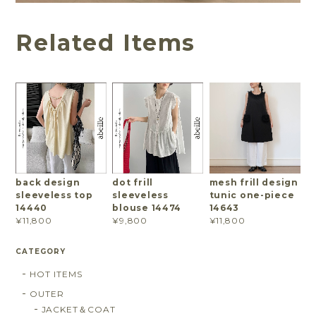
Related Items
back design
dot frill
mesh frill design
sleeveless top
sleeveless
tunic one-piece
14440
blouse 14474
14643
¥11,800
¥9,800
¥11,800
CATEGORY
HOT ITEMS
OUTER
JACKET＆COAT