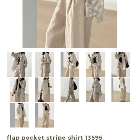
flap pocket stripe shirt 13595